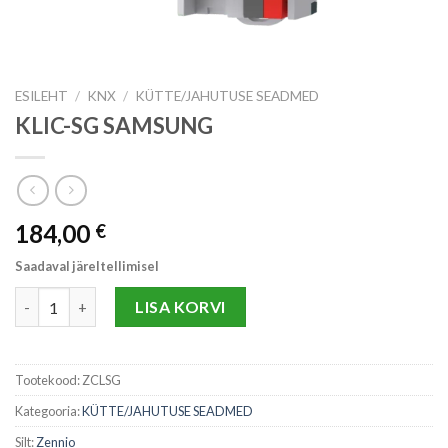
ESILEHT
/
KNX
/
KÜTTE/JAHUTUSE SEADMED
KLIC-SG SAMSUNG
184,00
€
Saadaval järeltellimisel
KLIC-SG SAMSUNG kogus
LISA KORVI
Tootekood:
ZCLSG
Kategooria:
KÜTTE/JAHUTUSE SEADMED
Silt:
Zennio