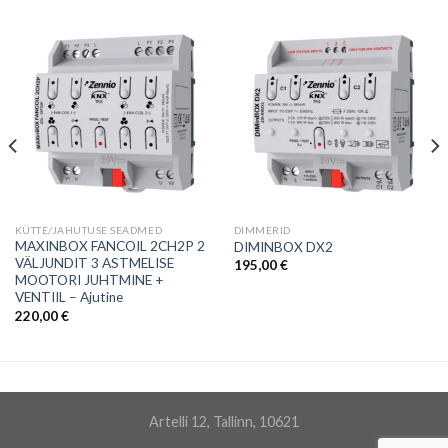
KÜTTE/JAHUTUSE SEADMED
DIMMERID
MAXINBOX FANCOIL 2CH2P 2
DIMINBOX DX2
VÄLJUNDIT 3 ASTMELISE
195,00
€
MOOTORI JUHTMINE +
VENTIIL – Ajutine
220,00
€
Artelli 12, Tallinn, 10621