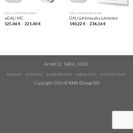
DALI JUHTMNEVABA
DALI JUHTMNEVABA
wDALI MC
DALI juhtmevaba juhtimine
Hinnavahemik:
Hinnavahemik:
125,46
€
–
221,40
€
140,22
€
–
236,16
€
125,46 €
140,22 €
kuni
kuni
221,40 €
236,16 €
Artelli 12, Tallinn, 10621
ESILEHT
KONTAKT
LAHENDUSED
KATALOOG
ETTEVÕTTEST
Copyright 2026 ©
KNX Group OÜ