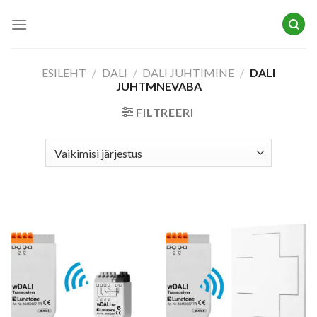
Skip
to
content
ESILEHT
/
DALI
/
DALI JUHTIMINE
/
DALI
JUHTMNEVABA
FILTREERI