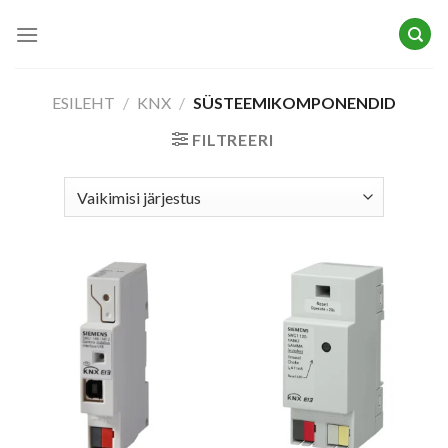
Skip
to
content
ESILEHT
/
KNX
/
SÜSTEEMIKOMPONENDID
FILTREERI