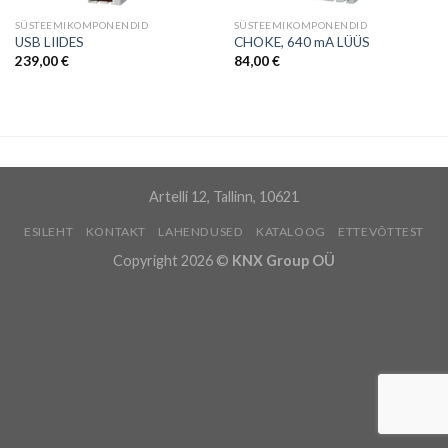
SÜSTEEMIKOMPONENDID
SÜSTEEMIKOMPONENDID
USB LIIDES
CHOKE, 640 mA LÜÜS
239,00
€
84,00
€
Artelli 12, Tallinn, 10621
ESILEHT
KONTAKT
LAHENDUSED
KATALOOG
ETTEVÕTTEST
Copyright 2026 ©
KNX Group OÜ