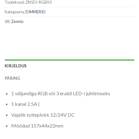
Tootekood:
ZN1DI-RGBX3
Kategooria:
DIMMERID
Silt:
Zennio
KIRJELDUS
PÄRING
1 väljundiga RGB või 3 eraldi LED-i juhtimiseks
1 kanal
2.5A (
Vajalik toiteplokk 12/24V DC
Mõõdud
157x44x22mm