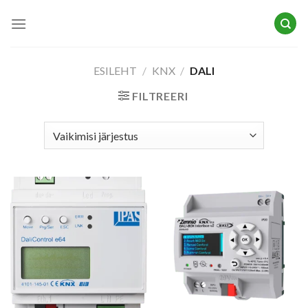
Skip
to
content
ESILEHT
/
KNX
/
DALI
FILTREERI