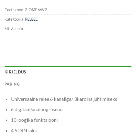
Tootekood:
ZIOMB66V2
Kategooria:
RELEED
Silt:
Zennio
KIRJELDUS
PÄRING
Universaalne relee 6 kanaliga/ 3kardina juhtimiseks
6 digitaal/analoog sisend
10 loogika funktsiooni
4.5 DIN laius