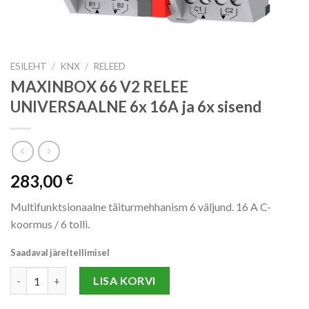
ESILEHT
/
KNX
/
RELEED
MAXINBOX 66 V2 RELEE
UNIVERSAALNE 6x 16A ja 6x sisend
283,00
€
Multifunktsionaalne täiturmehhanism 6 väljund. 16 A C-
koormus / 6 tolli.
Saadaval järeltellimisel
MAXINBOX 66 V2 RELEE UNIVERSAALNE 6x 16A ja 6x sisend kog
LISA KORVI