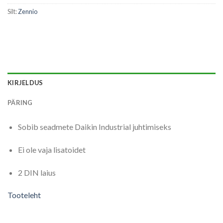
Silt:
Zennio
KIRJELDUS
PÄRING
Sobib seadmete Daikin Industrial juhtimiseks
Ei ole vaja lisatoidet
2 DIN laius
Tooteleht