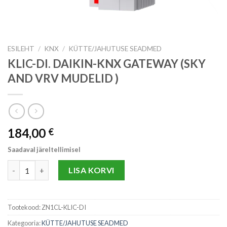
ESILEHT
/
KNX
/
KÜTTE/JAHUTUSE SEADMED
KLIC-DI. DAIKIN-KNX GATEWAY (SKY
AND VRV MUDELID )
184,00
€
Saadaval järeltellimisel
KLIC-DI. DAIKIN-KNX GATEWAY (SKY AND VRV MUDELID ) kog
LISA KORVI
Tootekood:
ZN1CL-KLIC-DI
Kategooria:
KÜTTE/JAHUTUSE SEADMED