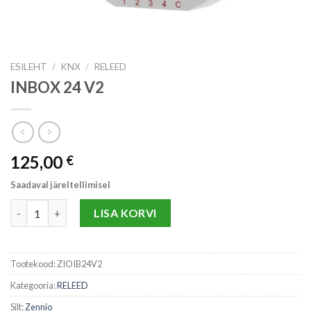
ESILEHT
/
KNX
/
RELEED
INBOX 24 V2
125,00
€
Saadaval järeltellimisel
INBOX 24 V2 kogus
LISA KORVI
Tootekood:
ZIOIB24V2
Kategooria:
RELEED
Silt:
Zennio