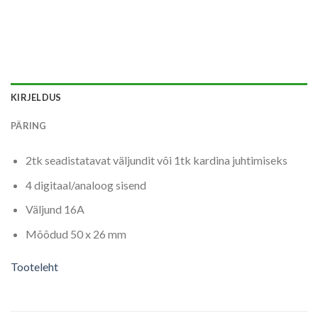
KIRJELDUS
PÄRING
2tk seadistatavat väljundit või 1tk kardina juhtimiseks
4 digitaal/analoog sisend
Väljund 16A
Mõõdud 50 x 26 mm
Tooteleht