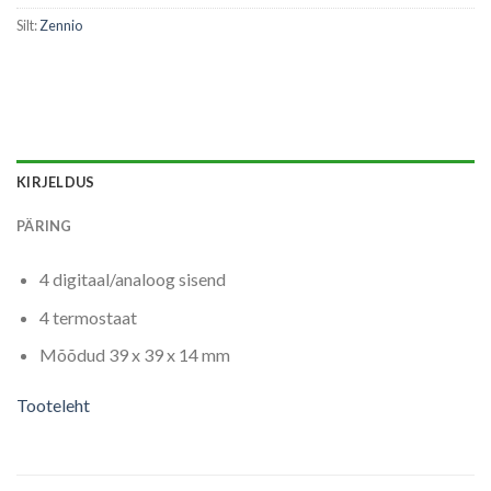
Silt:
Zennio
KIRJELDUS
PÄRING
4 digitaal/analoog sisend
4 termostaat
Mõõdud 39 x 39 x 14 mm
Tooteleht