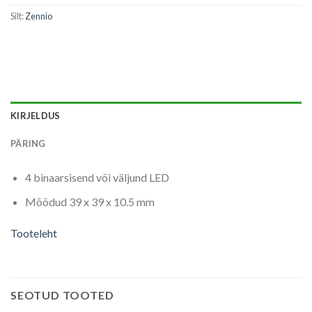
Silt:
Zennio
KIRJELDUS
PÄRING
4 binaarsisend või väljund LED
Mõõdud 39 x 39 x 10.5 mm
Tooteleht
SEOTUD TOOTED