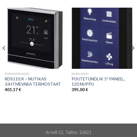
TERMOSTAADID
EKRAANID
RDS110.R – NUTIKAS
PUUTETUNDLIK 5″ PANEEL,
JUHTMEVABA TERMOSTAAT
120 NUPPU
401,17
€
395,00
€
Artelli 12, Tallinn, 10621