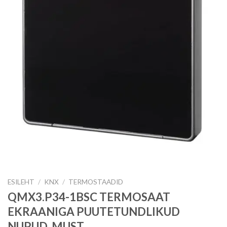
ESILEHT
/
KNX
/
TERMOSTAADID
QMX3.P34-1BSC TERMOSAAT
EKRAANIGA PUUTETUNDLIKUD
NUPUD, MUST