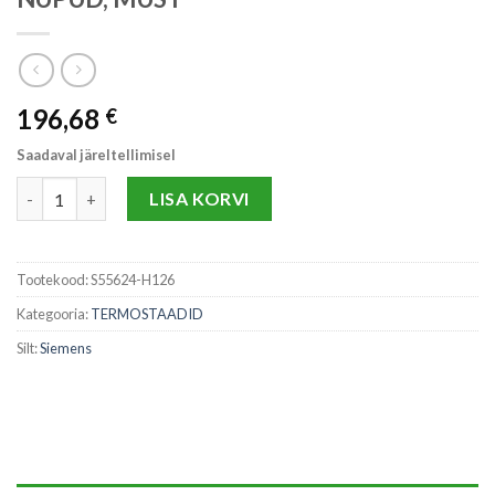
196,68
€
Saadaval järeltellimisel
QMX3.P34-1BSC TERMOSAAT EKRAANIGA PUUTETUNDLIKUD 
LISA KORVI
Tootekood:
S55624-H126
Kategooria:
TERMOSTAADID
Silt:
Siemens