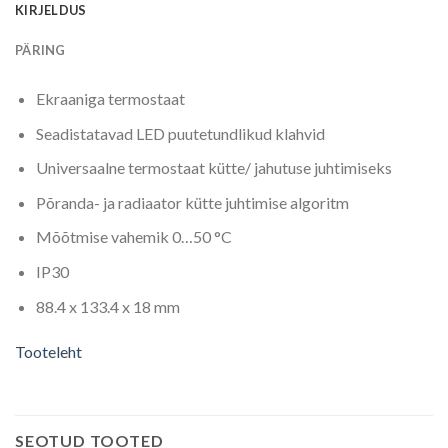
KIRJELDUS
PÄRING
Ekraaniga termostaat
Seadistatavad LED puutetundlikud klahvid
Universaalne termostaat kütte/ jahutuse juhtimiseks
Põranda- ja radiaator kütte juhtimise algoritm
Mõõtmise vahemik 0…50 °C
IP30
88.4 x 133.4 x 18 mm
Tooteleht
SEOTUD TOOTED