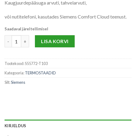
Kaugjuurdepääsuga arvuti, tahvelarvuti,
või nutitelefoni, kasutades Siemens Comfort Cloud teenust.
Saadaval järeltellimisel
RDS110.R - NUTIKAS JUHTMEVABA TERMOSTAAT kogus
LISA KORVI
Tootekood:
S55772-T103
Kategooria:
TERMOSTAADID
Silt:
Siemens
KIRJELDUS