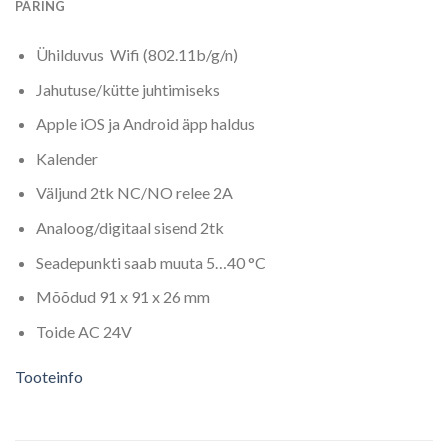
PÄRING
Ühilduvus Wifi (802.11b/g/n)
Jahutuse/kütte juhtimiseks
Apple iOS ja Android äpp haldus
Kalender
Väljund 2tk NC/NO relee 2A
Analoog/digitaal sisend 2tk
Seadepunkti saab muuta 5…40 °C
Mõõdud 91 x 91 x 26 mm
Toide AC 24V
Tooteinfo