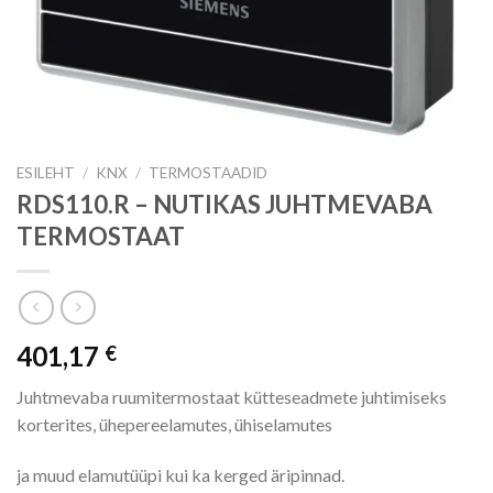
ESILEHT
/
KNX
/
TERMOSTAADID
RDS110.R – NUTIKAS JUHTMEVABA
TERMOSTAAT
401,17
€
Juhtmevaba ruumitermostaat kütteseadmete juhtimiseks
korterites, ühepereelamutes, ühiselamutes
ja muud elamutüüpi kui ka kerged äripinnad.