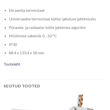
Ekraanita termostaat
Universaalne termostaat kütte/ jahutuse juhtimiseks
Põranda- ja radiaator kütte juhtimise algoritm
Mõõtmise vahemik 0…50 °C
IP30
88.4 x 133.4 x 18 mm
Tooteleht
SEOTUD TOOTED