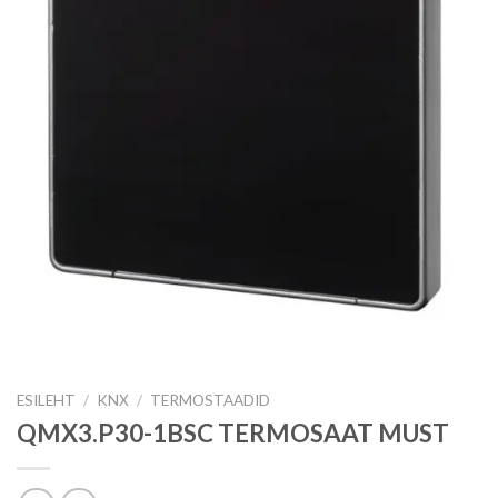
ESILEHT
/
KNX
/
TERMOSTAADID
QMX3.P30-1BSC TERMOSAAT MUST