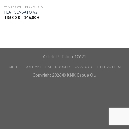
TEMPERATUURIANDURID
FLAT SENSATO V2
Hinnavahemik:
136,00
€
–
146,00
€
136,00 €
kuni
146,00 €
Artelli 12, Tallinn, 10621
ESILEHT
KONTAKT
LAHENDUSED
KATALOOG
ETTEVÕTTEST
Copyright 2026 ©
KNX Group OÜ