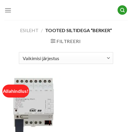
Skip
to
content
ESILEHT
/
TOOTED SILTIDEGA “BERKER”
FILTREERI
Allahindlus!