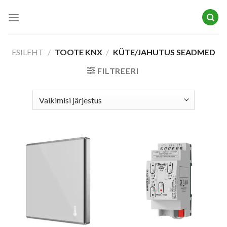
Skip
to
content
ESILEHT
/
TOOTE KNX
/
KÜTE/JAHUTUS SEADMED
FILTREERI